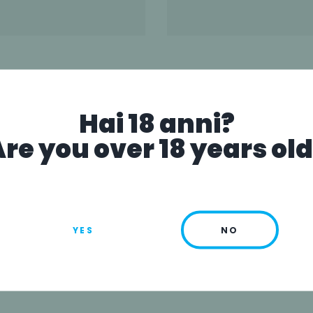
Hai 18 anni?
re you over 18 years ol
YES
NO