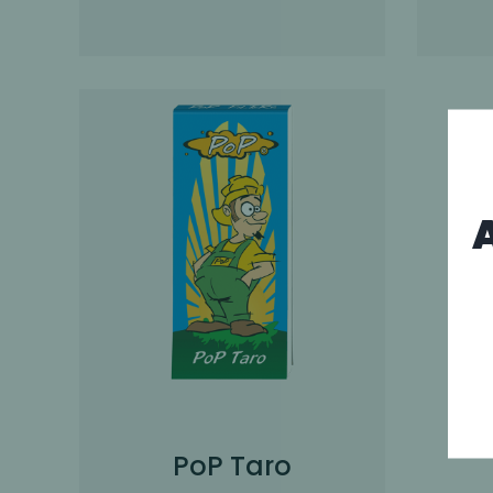
A
PoP Taro