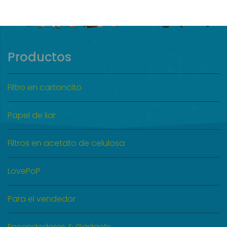
Productos
Filtro en cartoncito
Papel de liar
Filtros en acetato de celulosa
LovePoP
Para el vendedor
Encendedores & Gadgets