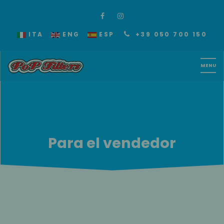
ITA
ENG
ESP
+39 050 700 150
Para el vendedor