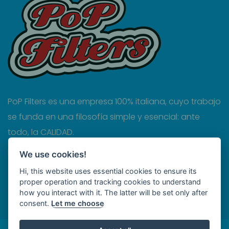
PoP Filters es una empresa 100% italiana, cuyo trabajo
se funda en una filosofía simple y esencial: ante
todo, la CALIDAD.
Privacy
We use cookies!
Hi, this website uses essential cookies to ensure its
Cookies
proper operation and tracking cookies to understand
Termini e condizioni
how you interact with it. The latter will be set only after
consent.
Let me choose