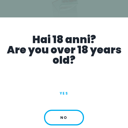
Hai 18 anni?
Are you over 18 years
Expositores de PoP Filters
old?
PARA EL VENDEDOR
expositores de punto de venta para mostrar
productos de PoP Filters
YES
NO