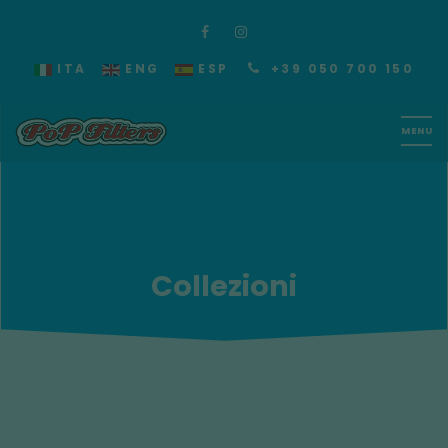
ITA
ENG
ESP
+39 050 700 150
Collezioni