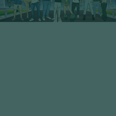
20° Serie - PoP Filters
SCOPRI I PERSONAGGI