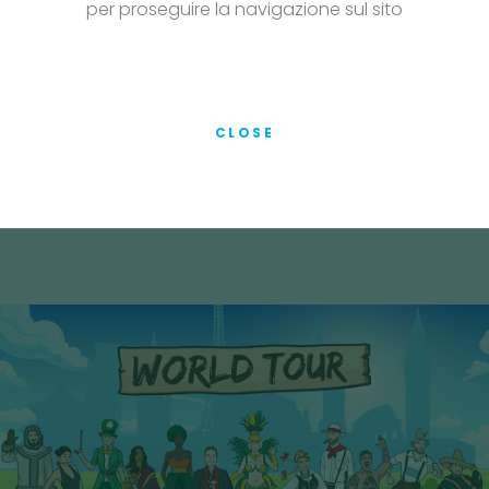
per proseguire la navigazione sul sito
15° Serie - PoP Filters
NO
SCOPRI I PERSONAGGI
CLOSE
16° Serie - PoP Filters
SCOPRI I PERSONAGGI