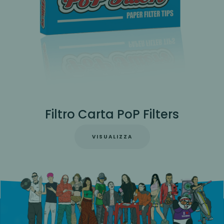
CarboPoP - Filtri ai carboni attivi
VISUALIZZA