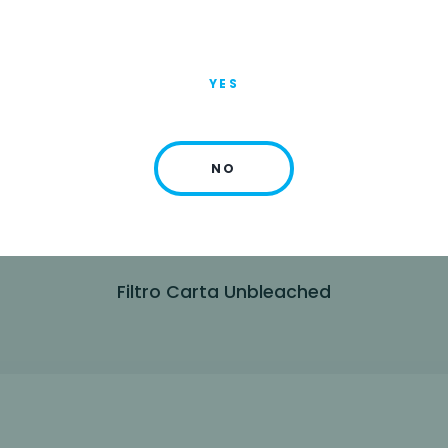
YES
NO
Filtro Carta Unbleached