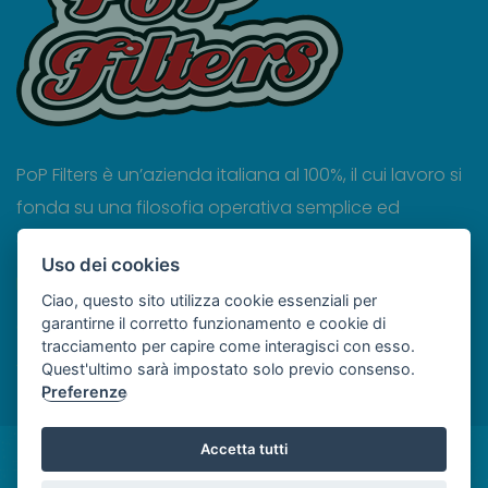
PoP Filters è un’azienda italiana al 100%, il cui lavoro si
fonda su una filosofia operativa semplice ed
essenziale: prima di tutto, la QUALITA’.
Uso dei cookies
Privacy
Ciao, questo sito utilizza cookie essenziali per
garantirne il corretto funzionamento e cookie di
Cookies
tracciamento per capire come interagisci con esso.
Termini e condizioni
Quest'ultimo sarà impostato solo previo consenso.
Preferenze
Accetta tutti
© COPYRIGHT
POP FILTERS S.R.L.
- P.IVA