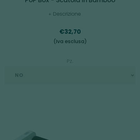
PoP Box - Scatola in Bamboo
Descrizione
€32,70
(Iva esclusa)
Pz.