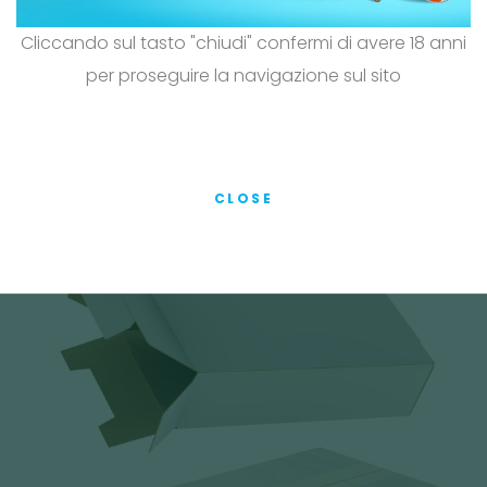
€14,00
(Iva esclusa)
Cliccando sul tasto "chiudi" confermi di avere 18 anni
YES
per proseguire la navigazione sul sito
Pz.
NO
CLOSE