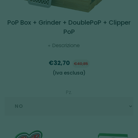
PoP Box + Grinder + DoublePoP + Clipper
PoP
Descrizione
€32,70
€40,85
(Iva esclusa)
Pz.